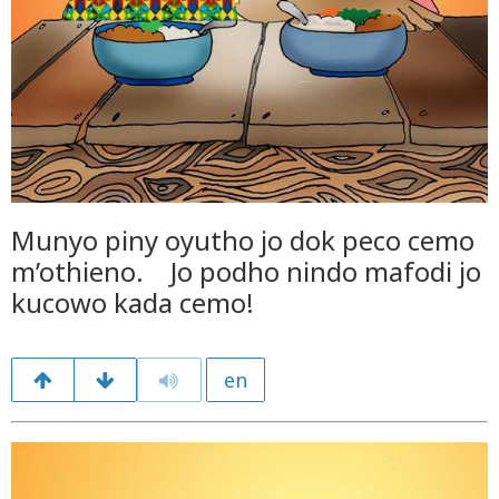
Munyo piny oyutho jo dok peco cemo
m’othieno. Jo podho nindo mafodi jo
kucowo kada cemo!
en