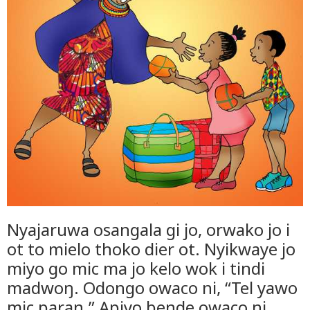
Nyajaruwa osangala gi jo, orwako jo i
ot to mielo thoko dier ot. Nyikwaye jo
miyo go mic ma jo kelo wok i tindi
madwoŋ. Odongo owaco ni, “Tel yawo
mic paran.” Apiyo bende owaco ni,