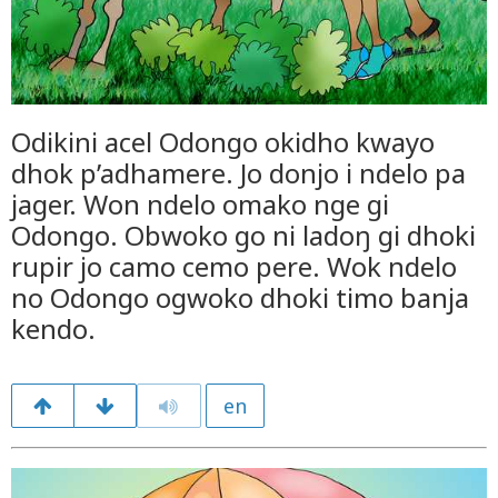
Odikini acel Odongo okidho kwayo
dhok p’adhamere. Jo donjo i ndelo pa
jager. Won ndelo omako nge gi
Odongo. Obwoko go ni ladoŋ gi dhoki
rupir jo camo cemo pere. Wok ndelo
no Odongo ogwoko dhoki timo banja
kendo.
en