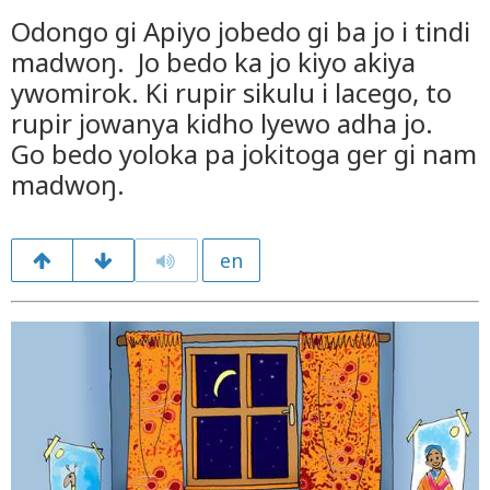
Odongo gi Apiyo jobedo gi ba jo i tindi
madwoŋ. Jo bedo ka jo kiyo akiya
ywomirok. Ki rupir sikulu i lacego, to
rupir jowanya kidho lyewo adha jo.
Go bedo yoloka pa jokitoga ger gi nam
madwoŋ.
en