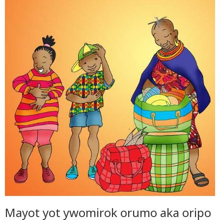
Mayot yot ywomirok orumo aka oripo