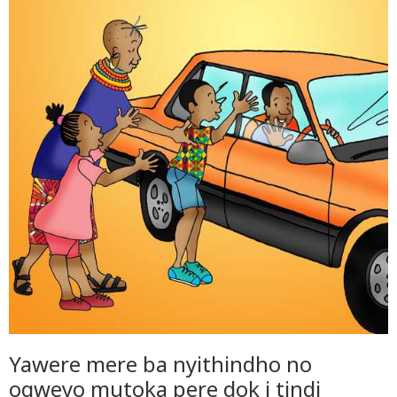
Yawere mere ba nyithindho no
ogweyo mutoka pere dok i tindi