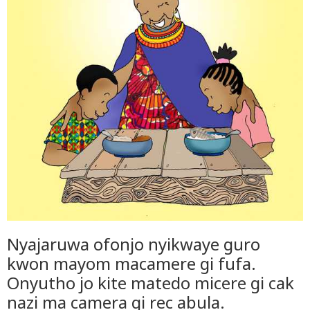
Nyajaruwa ofonjo nyikwaye guro
kwon mayom macamere gi fufa.
Onyutho jo kite matedo micere gi cak
nazi ma camera gi rec abula.