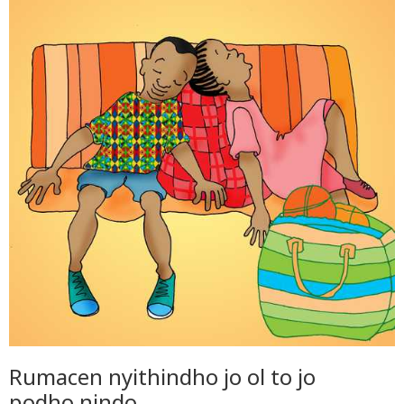
Rumacen nyithindho jo ol to jo
podho nindo.