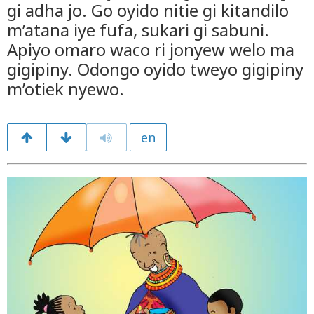
gi adha jo. Go oyido nitie gi kitandilo
m’atana iye fufa, sukari gi sabuni.
Apiyo omaro waco ri jonyew welo ma
gigipiny. Odongo oyido tweyo gigipiny
m’otiek nyewo.
en