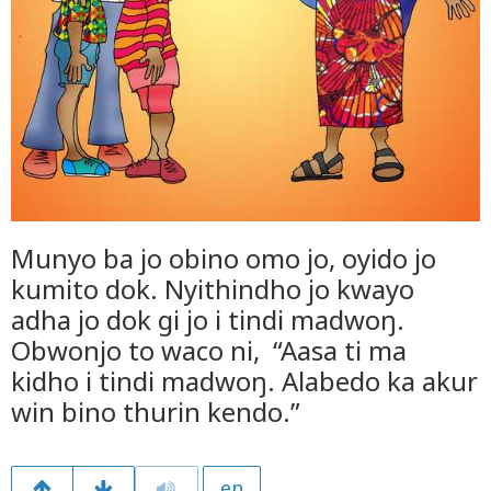
Munyo ba jo obino omo jo, oyido jo
kumito dok. Nyithindho jo kwayo
adha jo dok gi jo i tindi madwoŋ.
Obwonjo to waco ni, “Aasa ti ma
kidho i tindi madwoŋ. Alabedo ka akur
win bino thurin kendo.”
en