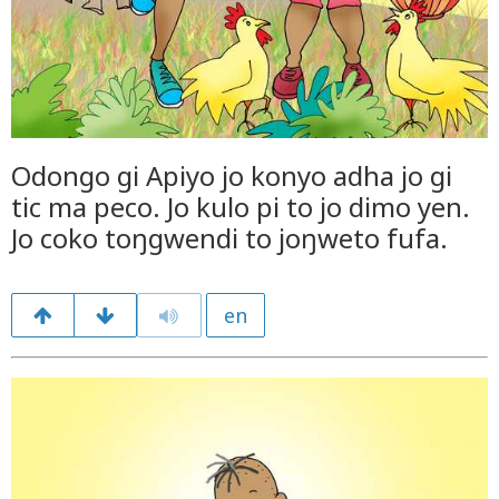
Odongo gi Apiyo jo konyo adha jo gi
tic ma peco. Jo kulo pi to jo dimo yen.
Jo coko toŋgwendi to joŋweto fufa.
en