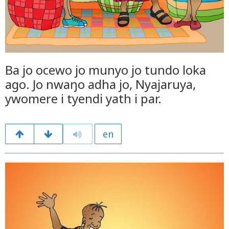
Ba jo ocewo jo munyo jo tundo loka
ago. Jo nwaŋo adha jo, Nyajaruya,
ywomere i tyendi yath i par.
en