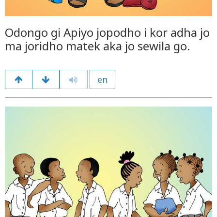
Odongo gi Apiyo jopodho i kor adha jo
ma joridho matek aka jo sewila go.
en