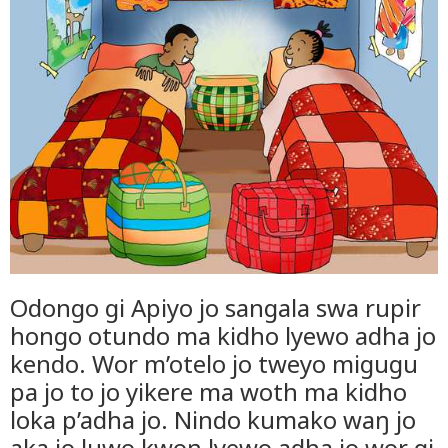
Odongo gi Apiyo jo sangala swa rupir
hongo otundo ma kidho lyewo adha jo
kendo. Wor m’otelo jo tweyo migugu
pa jo to jo yikere ma woth ma kidho
loka p’adha jo. Nindo kumako waŋ jo
aka jo luwo kwoŋ lyewo adha jo wor gi