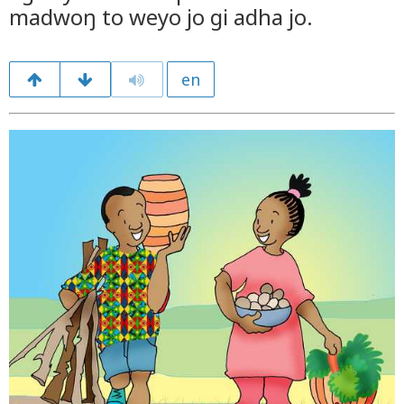
madwoŋ to weyo jo gi adha jo.
en