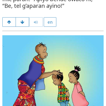
“Be, tel g’aparan ayino!”
en