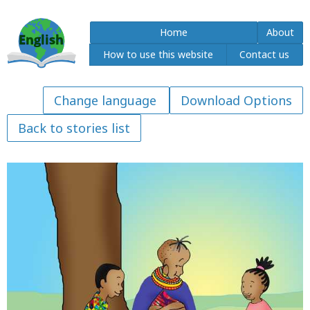
Home
About
How to use this website
Contact us
Download Options
Back to stories list