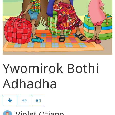
Ywomirok Bothi
Adhadha
en
Violet Otieno