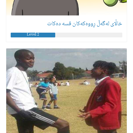
خاڵای لەگەڵ ڕووەكەكان قسە دەكات
Level 2