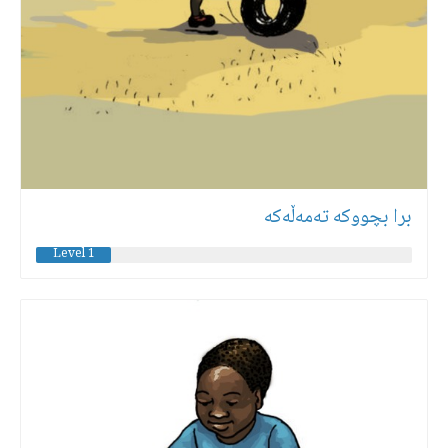
برا بچووكە تەمەڵەكە
Level 1