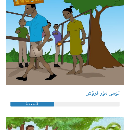
تۆمی مۆز فرۆش
Level 2