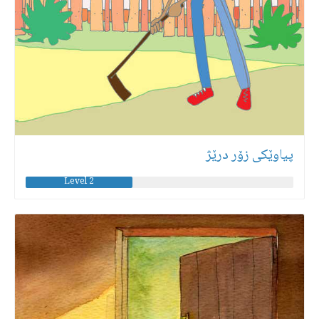
پیاوێكی زۆر درێژ
Level 2