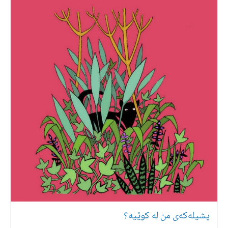
پشیلەكەی من لە كوێیە؟