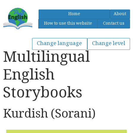
Home
About
How to use this website
Contact us
Multilingual
English
Storybooks
Kurdish (Sorani)