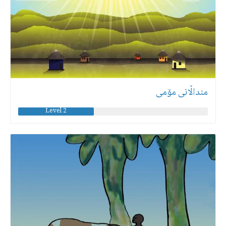
منداڵانی مۆمی
Level 2