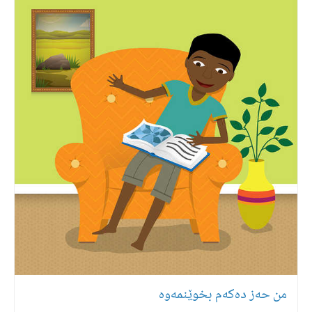
من حەز دەكەم بخوێنمەوە