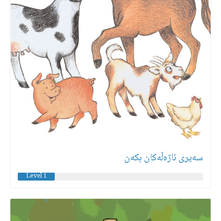
سەیری ئاژەڵەكان بكەن
Level 1