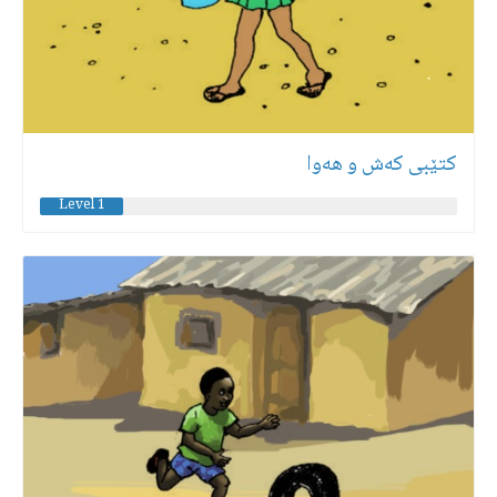
كتێبی كەش و هەوا
Level 1