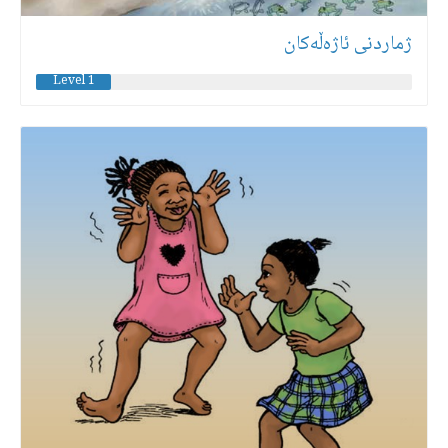
ژماردنی ئاژەڵەكان
Level 1