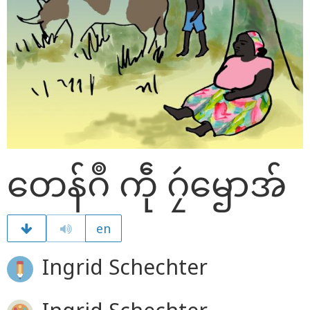
တေန်ဂဳ ကဵု ဂၠဴၝောအ်
en
Ingrid Schechter