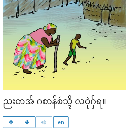
ညးတအ် ဂစာန်စဴသ္ၚိ လဝုဲဂှ်ရ။
en