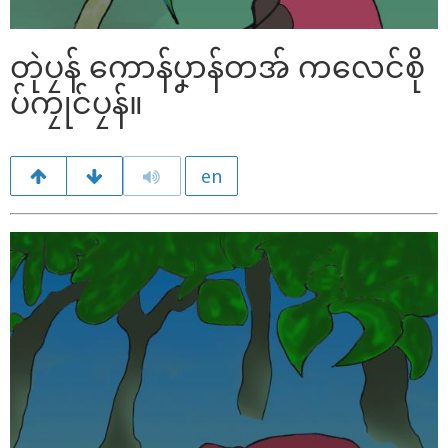
တုဲပၠန် ကောန်ပၞာန်တအ် ကလေင်စို
ပ်ကၠုင်ပၠန်။
en