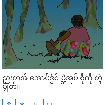
ညးတအ် အောပ်ဒၟံင် ပ္ဍဲအုပ် စဵုကဵု တ္ၚဲ
ပၠိုတ်။
en