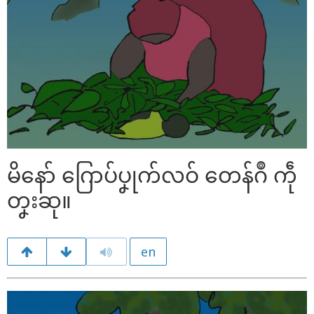
မိနော် ဂြောပ်ပၞုက်လဝ် တေန်ဂဳ ကဵု
တၞးဆု။
en