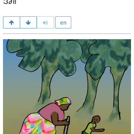
အ်။
en