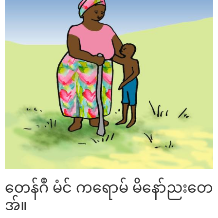
တေန်ဂဳ မံင် ကရောမ် မိနော်ညးတေ
အ်။