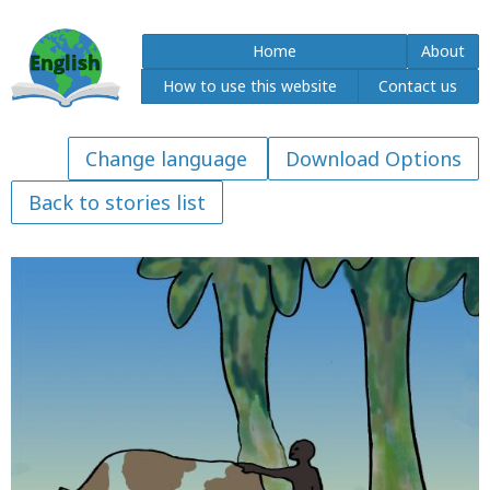
Home
About
How to use this website
Contact us
Download Options
Back to stories list