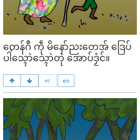
တေန်ဂဳ ကဵု မိနော်ညးတေအ် ဒြေပ်
ပါဲသ္ၚောဲသ္ၚောဲတုဲ အောပ်ဒၟံင်။
en