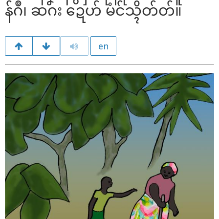
န်ဂဳ၊ ဆဂး ဍေဟ် မံင်သ္ၚိတ်တ်။
en