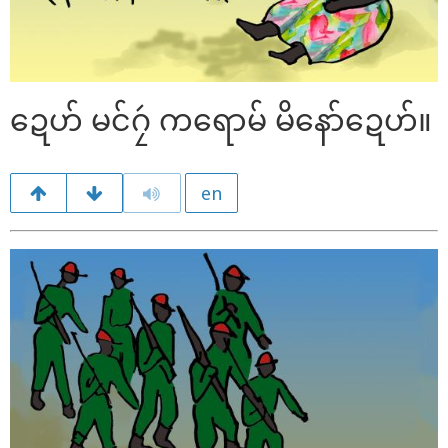
ဍေဟ် မင်ဂၠဴ ကရောမ် မိနော်ဍေဟ်။
en