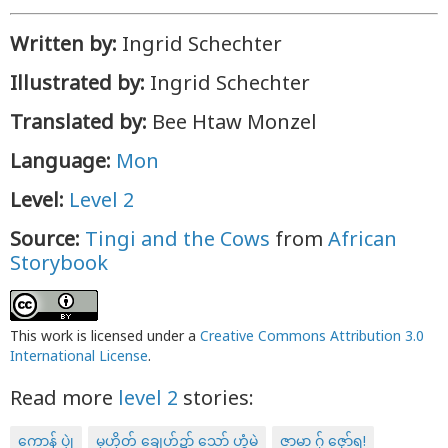
Written by:
Ingrid Schechter
Illustrated by:
Ingrid Schechter
Translated by:
Bee Htaw Monzel
Language:
Mon
Level:
Level 2
Source:
Tingi and the Cows
from
African
Storybook
This work is licensed under a
Creative Commons Attribution 3.0
International License
.
Read more
level 2
stories:
ကောန် ပၠုဲ
မုဟိုတ် ချေဟ်ဍာ် သော် ဟွံမဲ
ဇာမာ ဂှ် ဇၞော်ရ!