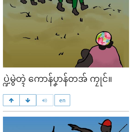
ပ္ဍဲမွဲတ္ၚဲ ကောန်ပၞာန်တအ် ကၠုင်။
en