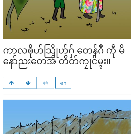
ကာလၜိုဟ်သြိုဟ်ဂှ် တေန်ဂဳ ကဵု မိ
နော်ညးတေအ် တိတ်ကၠုင်မ္ၚး။
en