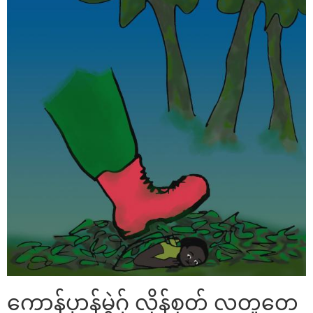
ကောန်ပၞာန်မွဲဂှ် လိုန်စုတ် လတူတေ