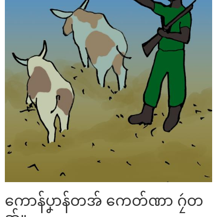
ကောန်ပၞာန်တအ် ကေတ်ဏာ ဂၠဴတ