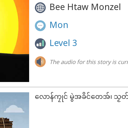
Bee Htaw Monzel
Mon
Level 3
The audio for this story is cur
လောန်ကၠုင် မွဲအခိင်တေအ်၊ သၟတ်ဗ