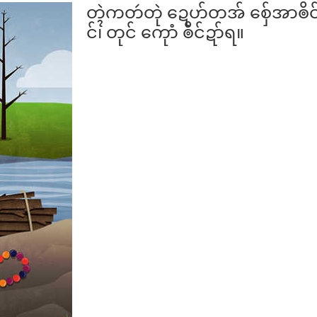
တ္ၚဲကတဴတုဲ ဍေဟ်တအ် စှ်ေအာၜိင်
င်၊ တုင် ကေုာံ ၜိင်ဍာ်ရ။