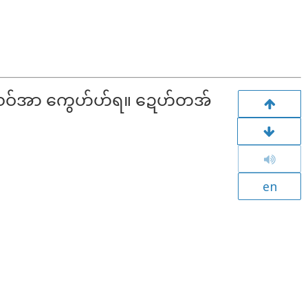
ဲသဝ်အာ ကွေဟ်ဟ်ရ။ ဍေဟ်တအ်
en