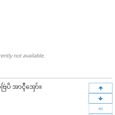
rently not available.
ြဴပိ အာၚဳအှော်။