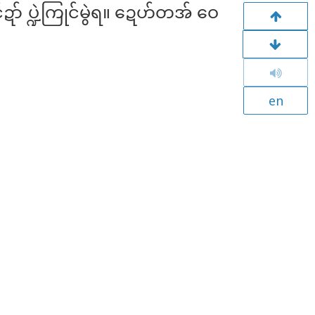
ဍာ် ပ္ဍဲကြုင်မွဲရ။ ဍေဟ်တအ် ဝေ
en