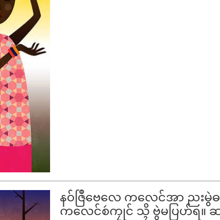
နဝ်ဇြဳဗေလေ ကလေင်အာ ညးမွဲဓဝ်
ကလေင်စဴကၠုင် သ္ၚိ ဗွဲမပြဟ်ရ။ ဆဂး 