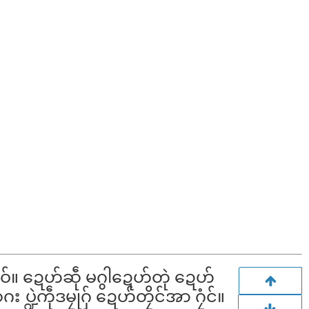
။ ဍေဟ်ဆဵု မဂွါဍေဟ်တုဲ ဍေဟ်
ပ္ဍဲကဵုဒမၠုဂှ် ဍေဟ်တၠိင်အာ ဂၠံင်။