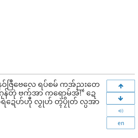
် နဝ်ဇြဳဗေလေ ရပ်စမ် ကအ်ညးတေ
ပဂုန်တုဲ ဗက်အာ ကရောမ်အဲ!” ဍေ
ဍေဟ်ဟီု လၟုဟ် တ္ၚဲပၠိုတ် လ္ပအာ
en