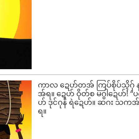
ကာလ ဍေဟ်တအ် ကြပ်စိုပ်သ္ၚိဂှ
အ်ရ။ ဍေဟ် ဝိုတ်စ မဂွါဍေဟ်! “
ဟ် ဒုင်ဂုန် ရဲဍေဟ်။ ဆဂး သကအ်ရဲ
ရ။