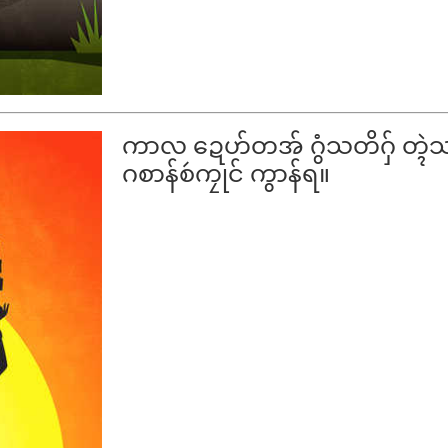
ကာလ ဍေဟ်တအ် ဂွံသတိဂှ် တ္ၚ
ဂစာန်စဴကၠုင် ကွာန်ရ။