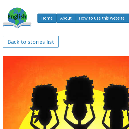
Home
About
How to use this website
Back to stories list