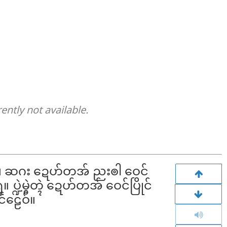
rently not available.
န်ရ။ ဆဂး ဍေဟ်တအ် ညးၜါ ဝေင်
 ပ္ဍဲမွဲတ္ၚဲ ဍေဟ်တအ် ဝေင်ပြိုင်
င်ဠေဝ်။