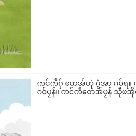
ကင်ကဳဂှ် တေအ်တုဲ ဂွံအာ ဂဝ်ရ။
ဂဝ်ပၠန်။ ကင်ကဳတေအ်ပၠန် သီုဖအ