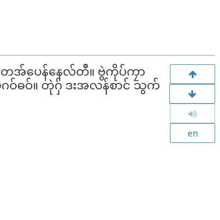
အ်ပေန်နေလ်တဳ။ ဗွဲကိုပ်ကၠာ
မွဲဂဝ်ဓဝ်။ တုဲဂှ် ဒးအလန်စာင် သွက်
en