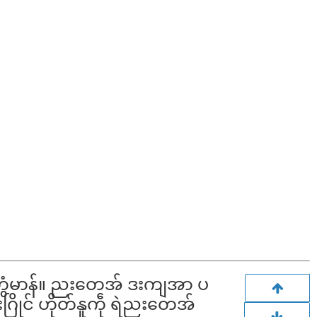
သ ဟွံမာန်။ ညးတေအ် ဒးကျအာ ပ
ြိုင် ဟိုတ်နူကဵု ရဲညးတေအ်