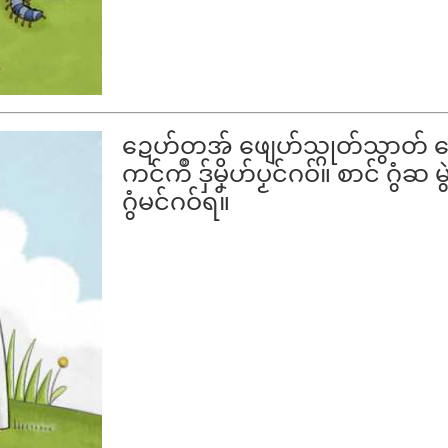
ဍေဟ်တအ် ဖျေဟ်သ္ဂုတ်သွာတ် တေ
ကင်ကဳ ဒှ်မၞိဟ်ပၟင်ဂဝ်။ စာင် ဂွံဆ 
ဂွံမင်ဂဝ်ရ။