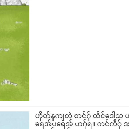
ဟိုတ်နူကျတုဲ စာင်ဂှ် ထိင်ဒေါ
ရေအ်ပရေအ် ဟဂှ်ရ။ ကင်ကဳဂှ် ဒးဂ