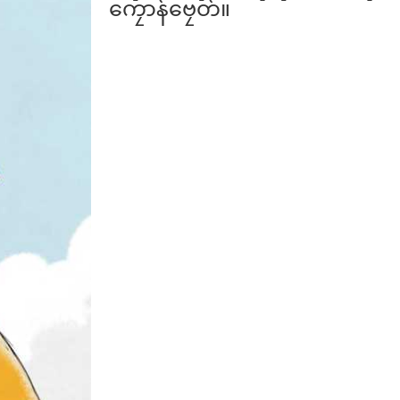
ကၠောန်ဗၠေတ်။