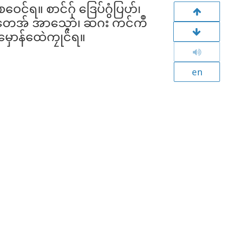
ေင်ရ။ စာင်ဂှ် ဒြေပ်ဂွံပြဟ်၊
င်တေအ် အာသ္ၚောဲ၊ ဆဂး ကင်ကဳ
မှောန်ထေဲကၠုင်ရ။
en