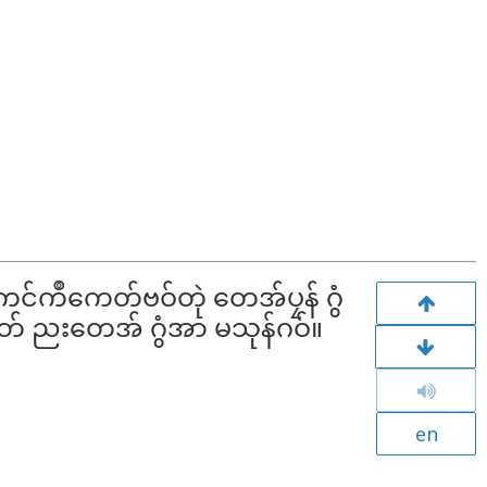
 ကင်ကဳကေတ်ဗဝ်တုဲ တေအ်ပၠန် ဂွံ
ိုတ် ညးတေအ် ဂွံအာ မသုန်ဂဝ်။
en