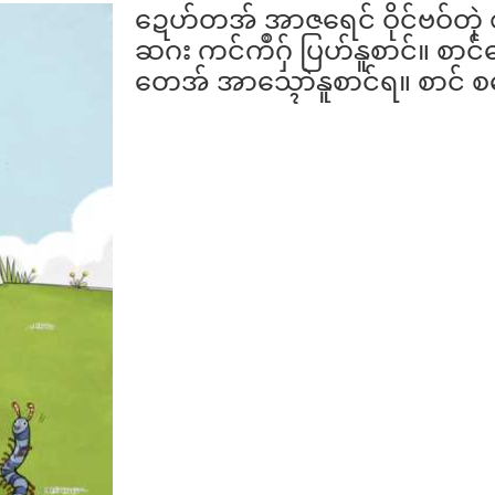
ဍေဟ်တအ် အာဇရေင် ဝိုင်ဗဝ်တုဲ စဝ
ဆဂး ကင်ကဳဂှ် ပြဟ်နူစာင်။ စာ
တေအ် အာသ္ၚောဲနူစာင်ရ။ စာင် စ