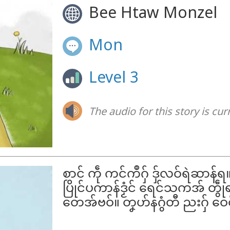
Bee Htaw Monzel
Mon
Level 3
The audio for this story is cur
စာင် ကဵု ကင်ကဳဂှ် ဒှ်လဝ်ရဲဆာ
ပြိုင်ပကာန်ဒၟံင် ရေင်သကအ် တွဵုရ။
တေအ်ဗဝ်။ တၞဟ်နဂွံတီ ညးဂှ် ဝေ